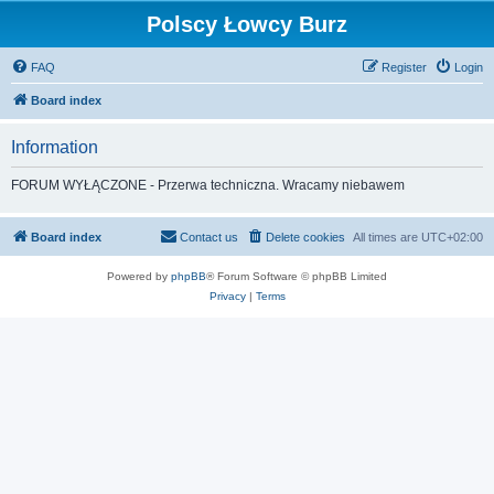
Polscy Łowcy Burz
FAQ
Register
Login
Board index
Information
FORUM WYŁĄCZONE - Przerwa techniczna. Wracamy niebawem
Board index
Contact us
Delete cookies
All times are
UTC+02:00
Powered by
phpBB
® Forum Software © phpBB Limited
Privacy
|
Terms