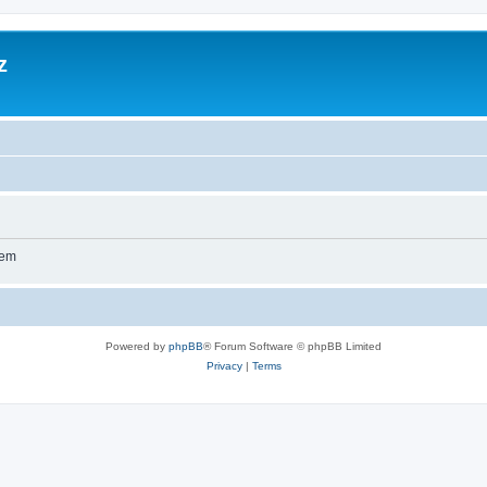
z
wem
Powered by
phpBB
® Forum Software © phpBB Limited
Privacy
|
Terms