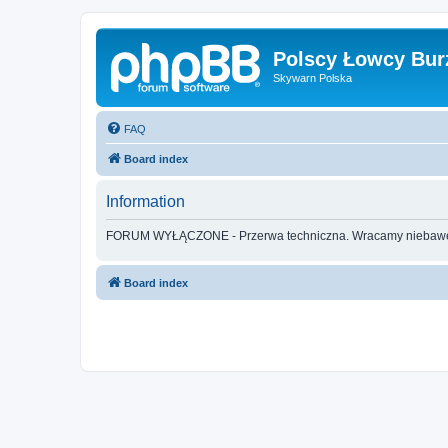
Polscy Łowcy Bur
Skywarn Polska
FAQ
Board index
Information
FORUM WYŁĄCZONE - Przerwa techniczna. Wracamy nieba
Board index