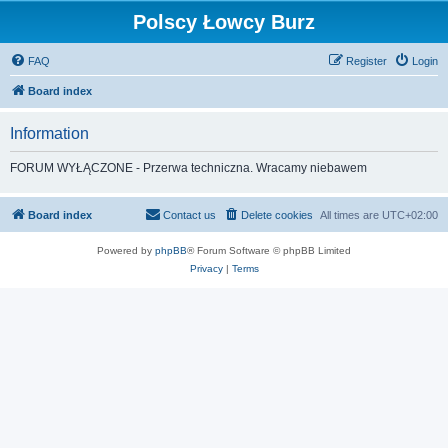
Polscy Łowcy Burz
FAQ
Register
Login
Board index
Information
FORUM WYŁĄCZONE - Przerwa techniczna. Wracamy niebawem
Board index
Contact us
Delete cookies
All times are
UTC+02:00
Powered by
phpBB
® Forum Software © phpBB Limited
Privacy
|
Terms