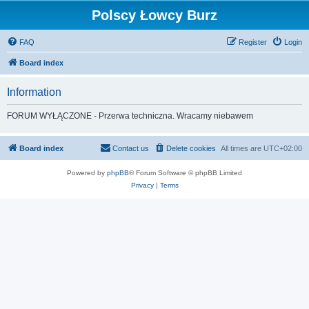
Polscy Łowcy Burz
FAQ
Register
Login
Board index
Information
FORUM WYŁĄCZONE - Przerwa techniczna. Wracamy niebawem
Board index
Contact us
Delete cookies
All times are
UTC+02:00
Powered by
phpBB
® Forum Software © phpBB Limited
Privacy
|
Terms