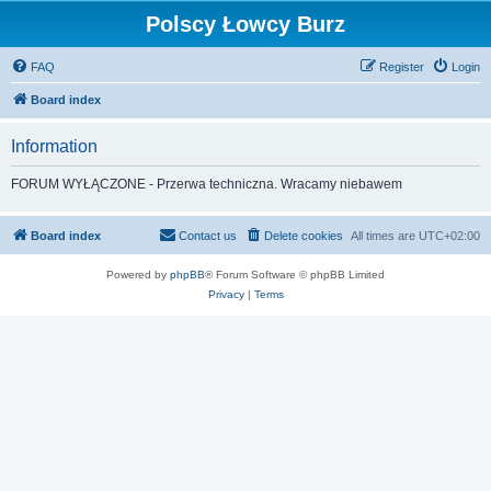
Polscy Łowcy Burz
FAQ
Register
Login
Board index
Information
FORUM WYŁĄCZONE - Przerwa techniczna. Wracamy niebawem
Board index
Contact us
Delete cookies
All times are
UTC+02:00
Powered by
phpBB
® Forum Software © phpBB Limited
Privacy
|
Terms