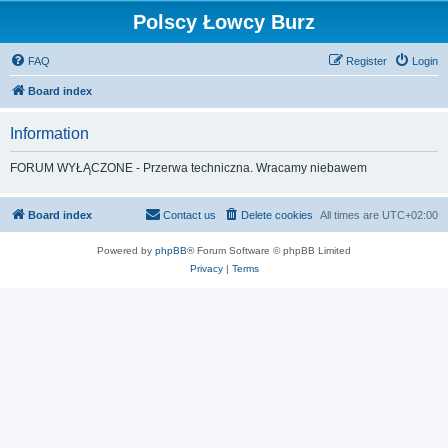
Polscy Łowcy Burz
FAQ
Register
Login
Board index
Information
FORUM WYŁĄCZONE - Przerwa techniczna. Wracamy niebawem
Board index
Contact us
Delete cookies
All times are
UTC+02:00
Powered by
phpBB
® Forum Software © phpBB Limited
Privacy
|
Terms