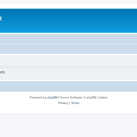
z
wem
Powered by
phpBB
® Forum Software © phpBB Limited
Privacy
|
Terms