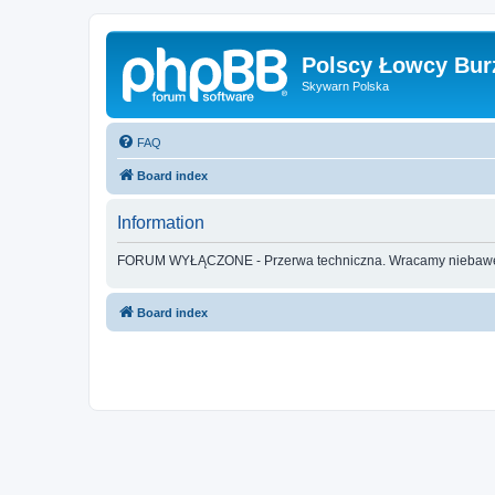
Polscy Łowcy Bur
Skywarn Polska
FAQ
Board index
Information
FORUM WYŁĄCZONE - Przerwa techniczna. Wracamy nieba
Board index