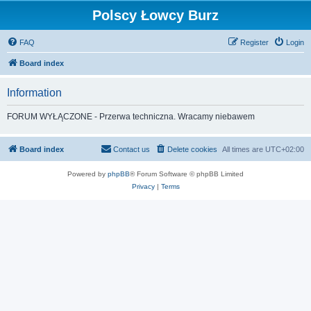
Polscy Łowcy Burz
FAQ
Register
Login
Board index
Information
FORUM WYŁĄCZONE - Przerwa techniczna. Wracamy niebawem
Board index
Contact us
Delete cookies
All times are
UTC+02:00
Powered by
phpBB
® Forum Software © phpBB Limited
Privacy
|
Terms