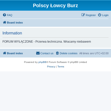
Polscy Łowcy Burz
FAQ
Register
Login
Board index
Information
FORUM WYŁĄCZONE - Przerwa techniczna. Wracamy niebawem
Board index
Contact us
Delete cookies
All times are
UTC+02:00
Powered by
phpBB
® Forum Software © phpBB Limited
Privacy
|
Terms