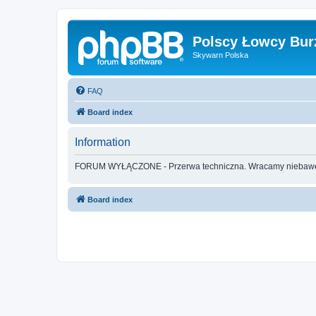
Polscy Łowcy Bur
Skywarn Polska
FAQ
Board index
Information
FORUM WYŁĄCZONE - Przerwa techniczna. Wracamy nieba
Board index