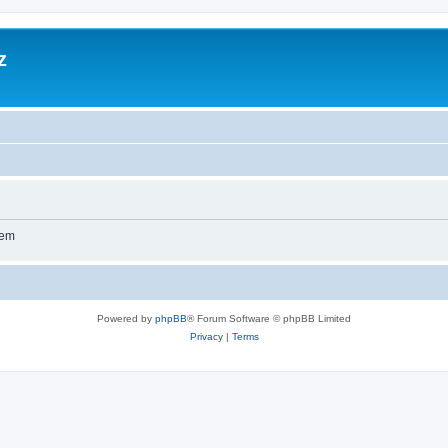
z
wem
Powered by
phpBB
® Forum Software © phpBB Limited
Privacy
|
Terms