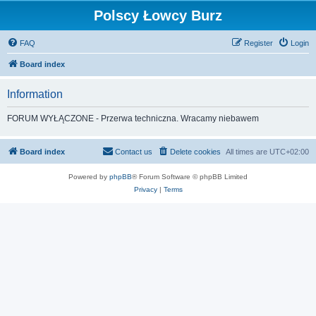
Polscy Łowcy Burz
FAQ
Register
Login
Board index
Information
FORUM WYŁĄCZONE - Przerwa techniczna. Wracamy niebawem
Board index
Contact us
Delete cookies
All times are
UTC+02:00
Powered by
phpBB
® Forum Software © phpBB Limited
Privacy
|
Terms