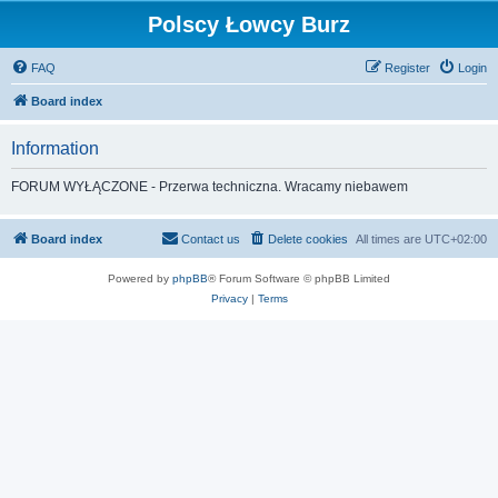
Polscy Łowcy Burz
FAQ
Register
Login
Board index
Information
FORUM WYŁĄCZONE - Przerwa techniczna. Wracamy niebawem
Board index
Contact us
Delete cookies
All times are
UTC+02:00
Powered by
phpBB
® Forum Software © phpBB Limited
Privacy
|
Terms