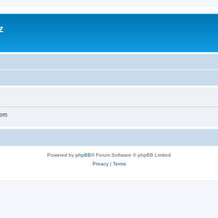
z
wem
Powered by
phpBB
® Forum Software © phpBB Limited
Privacy
|
Terms