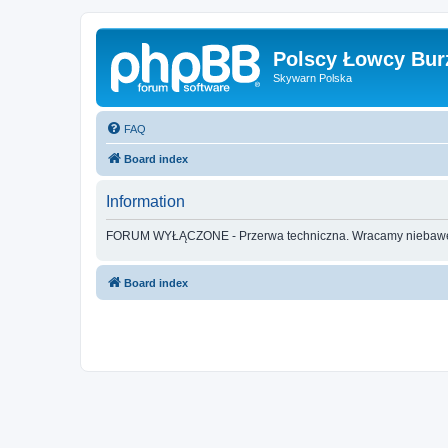
Polscy Łowcy Bur
Skywarn Polska
FAQ
Board index
Information
FORUM WYŁĄCZONE - Przerwa techniczna. Wracamy nieba
Board index