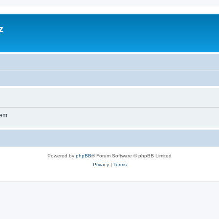
z
wem
Powered by
phpBB
® Forum Software © phpBB Limited
Privacy
|
Terms