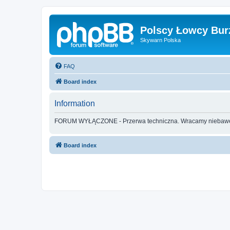
Polscy Łowcy Bur
Skywarn Polska
FAQ
Board index
Information
FORUM WYŁĄCZONE - Przerwa techniczna. Wracamy nieba
Board index