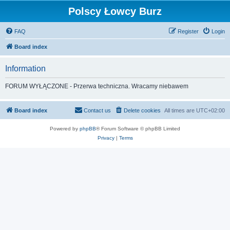
Polscy Łowcy Burz
FAQ
Register
Login
Board index
Information
FORUM WYŁĄCZONE - Przerwa techniczna. Wracamy niebawem
Board index
Contact us
Delete cookies
All times are
UTC+02:00
Powered by
phpBB
® Forum Software © phpBB Limited
Privacy
|
Terms