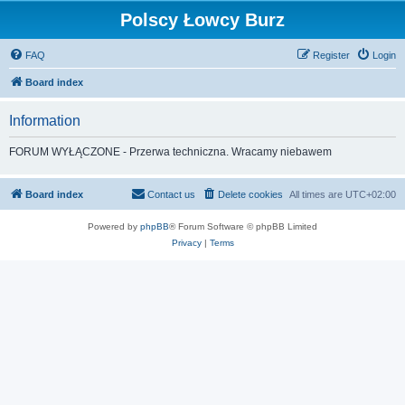
Polscy Łowcy Burz
FAQ
Register
Login
Board index
Information
FORUM WYŁĄCZONE - Przerwa techniczna. Wracamy niebawem
Board index
Contact us
Delete cookies
All times are
UTC+02:00
Powered by
phpBB
® Forum Software © phpBB Limited
Privacy
|
Terms