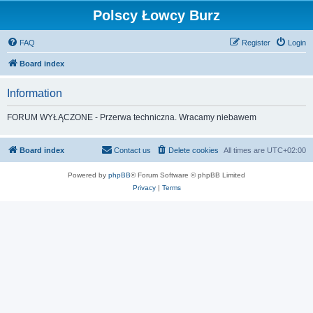
Polscy Łowcy Burz
FAQ
Register
Login
Board index
Information
FORUM WYŁĄCZONE - Przerwa techniczna. Wracamy niebawem
Board index
Contact us
Delete cookies
All times are
UTC+02:00
Powered by
phpBB
® Forum Software © phpBB Limited
Privacy
|
Terms