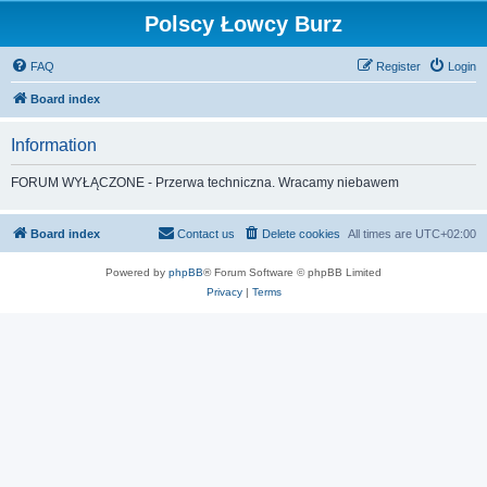
Polscy Łowcy Burz
FAQ
Register
Login
Board index
Information
FORUM WYŁĄCZONE - Przerwa techniczna. Wracamy niebawem
Board index
Contact us
Delete cookies
All times are
UTC+02:00
Powered by
phpBB
® Forum Software © phpBB Limited
Privacy
|
Terms