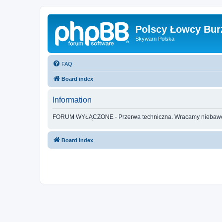
Polscy Łowcy Bur
Skywarn Polska
FAQ
Board index
Information
FORUM WYŁĄCZONE - Przerwa techniczna. Wracamy nieba
Board index