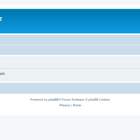
z
wem
Powered by
phpBB
® Forum Software © phpBB Limited
Privacy
|
Terms