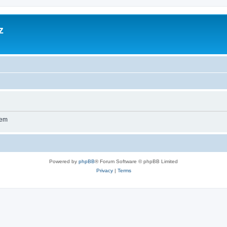
z
wem
Powered by
phpBB
® Forum Software © phpBB Limited
Privacy
|
Terms