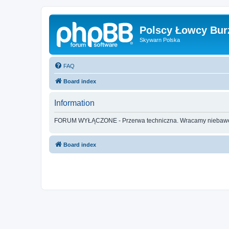
Polscy Łowcy Bur
Skywarn Polska
FAQ
Board index
Information
FORUM WYŁĄCZONE - Przerwa techniczna. Wracamy nieba
Board index