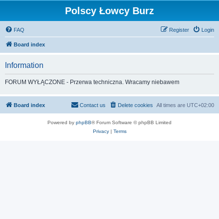
Polscy Łowcy Burz
FAQ
Register
Login
Board index
Information
FORUM WYŁĄCZONE - Przerwa techniczna. Wracamy niebawem
Board index
Contact us
Delete cookies
All times are
UTC+02:00
Powered by
phpBB
® Forum Software © phpBB Limited
Privacy
|
Terms