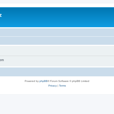
z
wem
Powered by
phpBB
® Forum Software © phpBB Limited
Privacy
|
Terms