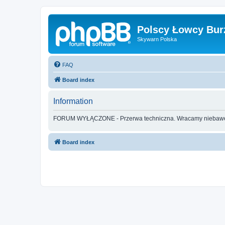
Polscy Łowcy Bur
Skywarn Polska
FAQ
Board index
Information
FORUM WYŁĄCZONE - Przerwa techniczna. Wracamy nieba
Board index