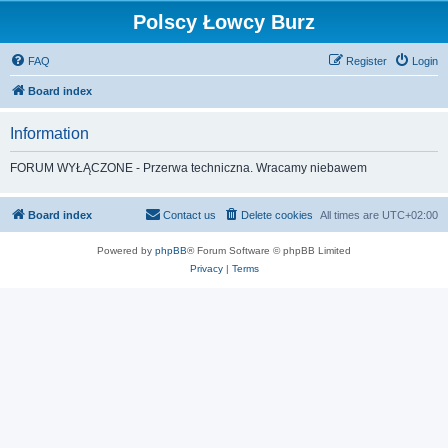
Polscy Łowcy Burz
FAQ
Register
Login
Board index
Information
FORUM WYŁĄCZONE - Przerwa techniczna. Wracamy niebawem
Board index
Contact us
Delete cookies
All times are
UTC+02:00
Powered by
phpBB
® Forum Software © phpBB Limited
Privacy
|
Terms