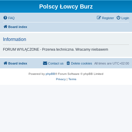
Polscy Łowcy Burz
FAQ
Register
Login
Board index
Information
FORUM WYŁĄCZONE - Przerwa techniczna. Wracamy niebawem
Board index
Contact us
Delete cookies
All times are
UTC+02:00
Powered by
phpBB
® Forum Software © phpBB Limited
Privacy
|
Terms