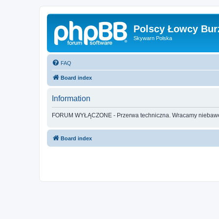
Polscy Łowcy Bur
Skywarn Polska
FAQ
Board index
Information
FORUM WYŁĄCZONE - Przerwa techniczna. Wracamy nieba
Board index