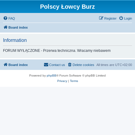
Polscy Łowcy Burz
FAQ
Register
Login
Board index
Information
FORUM WYŁĄCZONE - Przerwa techniczna. Wracamy niebawem
Board index
Contact us
Delete cookies
All times are
UTC+02:00
Powered by
phpBB
® Forum Software © phpBB Limited
Privacy
|
Terms