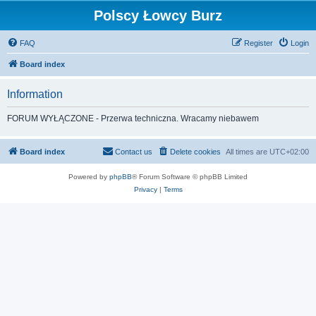
Polscy Łowcy Burz
FAQ
Register
Login
Board index
Information
FORUM WYŁĄCZONE - Przerwa techniczna. Wracamy niebawem
Board index
Contact us
Delete cookies
All times are
UTC+02:00
Powered by
phpBB
® Forum Software © phpBB Limited
Privacy
|
Terms