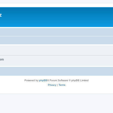
z
wem
Powered by
phpBB
® Forum Software © phpBB Limited
Privacy
|
Terms