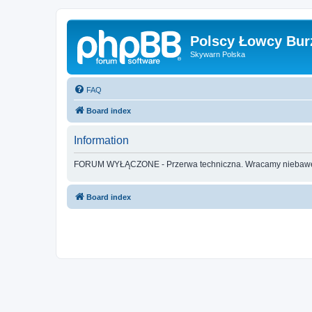
Polscy Łowcy Bur
Skywarn Polska
FAQ
Board index
Information
FORUM WYŁĄCZONE - Przerwa techniczna. Wracamy nieba
Board index