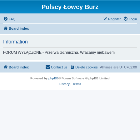
Polscy Łowcy Burz
FAQ
Register
Login
Board index
Information
FORUM WYŁĄCZONE - Przerwa techniczna. Wracamy niebawem
Board index
Contact us
Delete cookies
All times are
UTC+02:00
Powered by
phpBB
® Forum Software © phpBB Limited
Privacy
|
Terms