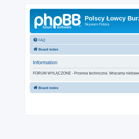
Polscy Łowcy Bur
Skywarn Polska
FAQ
Board index
Information
FORUM WYŁĄCZONE - Przerwa techniczna. Wracamy nieba
Board index