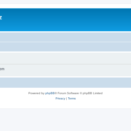
z
wem
Powered by
phpBB
® Forum Software © phpBB Limited
Privacy
|
Terms