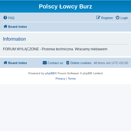
Polscy Łowcy Burz
FAQ
Register
Login
Board index
Information
FORUM WYŁĄCZONE - Przerwa techniczna. Wracamy niebawem
Board index
Contact us
Delete cookies
All times are
UTC+02:00
Powered by
phpBB
® Forum Software © phpBB Limited
Privacy
|
Terms