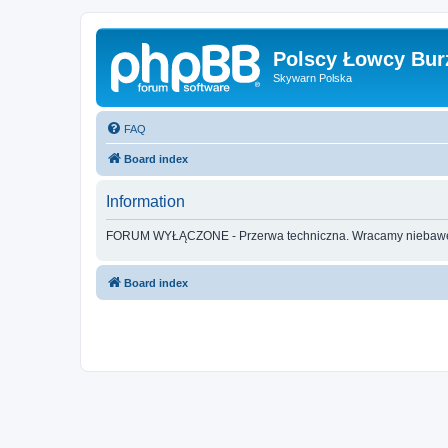
Polscy Łowcy Bur
Skywarn Polska
FAQ
Board index
Information
FORUM WYŁĄCZONE - Przerwa techniczna. Wracamy nieba
Board index