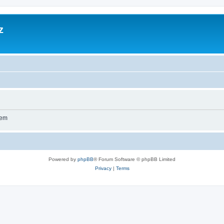
z
wem
Powered by
phpBB
® Forum Software © phpBB Limited
Privacy
|
Terms