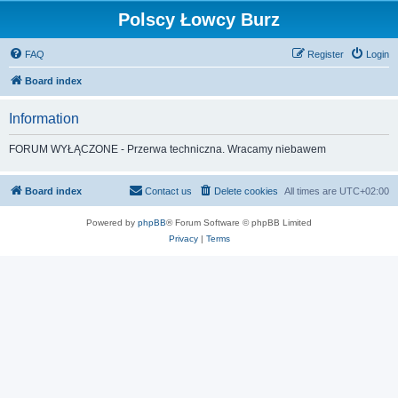
Polscy Łowcy Burz
FAQ
Register
Login
Board index
Information
FORUM WYŁĄCZONE - Przerwa techniczna. Wracamy niebawem
Board index
Contact us
Delete cookies
All times are
UTC+02:00
Powered by
phpBB
® Forum Software © phpBB Limited
Privacy
|
Terms